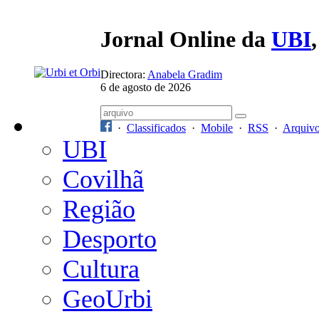
Jornal Online da
UBI
Directora:
Anabela Gradim
6 de agosto de 2026
·
Classificados
·
Mobile
·
RSS
·
Arquiv
UBI
Covilhã
Região
Desporto
Cultura
GeoUrbi