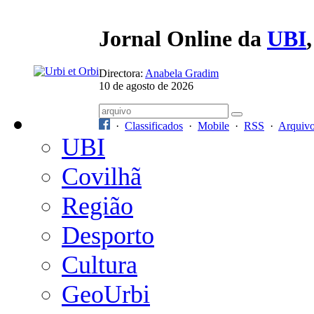
Jornal Online da
UBI
Directora:
Anabela Gradim
10 de agosto de 2026
·
Classificados
·
Mobile
·
RSS
·
Arquiv
UBI
Covilhã
Região
Desporto
Cultura
GeoUrbi