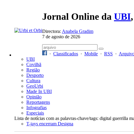
Jornal Online da
UBI
Directora:
Anabela Gradim
7 de agosto de 2026
·
Classificados
·
Mobile
·
RSS
·
Arquiv
UBI
Covilhã
Região
Desporto
Cultura
GeoUrbi
Made In UBI
Opinião
Reportagens
Infografias
Especiais
Lista de notícias com as palavras-chave/tags: digital guerrilla m
T-jays encerram Designa