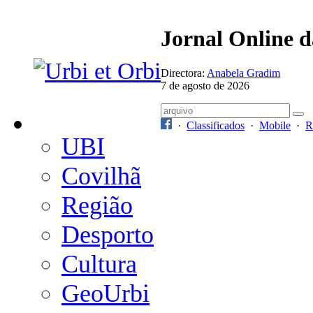
Jornal Online 
Directora:
Anabela Gradim
7 de agosto de 2026
·
Classificados
·
Mobile
·
R
UBI
Covilhã
Região
Desporto
Cultura
GeoUrbi