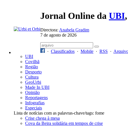
Jornal Online da
UBI
Directora:
Anabela Gradim
7 de agosto de 2026
·
Classificados
·
Mobile
·
RSS
·
Arquiv
UBI
Covilhã
Região
Desporto
Cultura
GeoUrbi
Made In UBI
Opinião
Reportagens
Infografias
Especiais
Lista de notícias com as palavras-chave/tags: fome
Crise chega à mesa
Cova da Beira solidária em tempos de crise