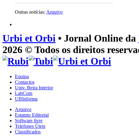
Outras notícias:
Arquivo
Urbi et Orbi
• Jornal Online da
2026 © Todos os direitos reserva
Equipa
Contactos
Univ. Beira Interior
LabCom
UBInforma
Arquivo
Estatuto Editorial
Software livre
Telefones Úteis
Classificados