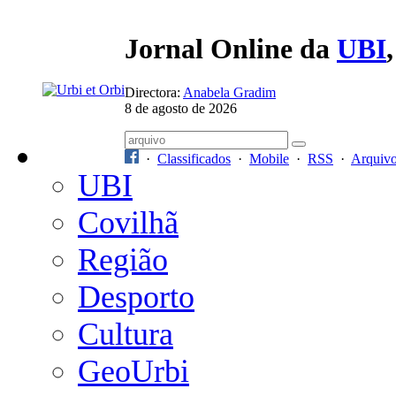
Jornal Online da
UBI
Directora:
Anabela Gradim
8 de agosto de 2026
·
Classificados
·
Mobile
·
RSS
·
Arquiv
UBI
Covilhã
Região
Desporto
Cultura
GeoUrbi