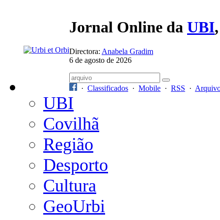
Jornal Online da
UBI
Directora:
Anabela Gradim
6 de agosto de 2026
·
Classificados
·
Mobile
·
RSS
·
Arquiv
UBI
Covilhã
Região
Desporto
Cultura
GeoUrbi