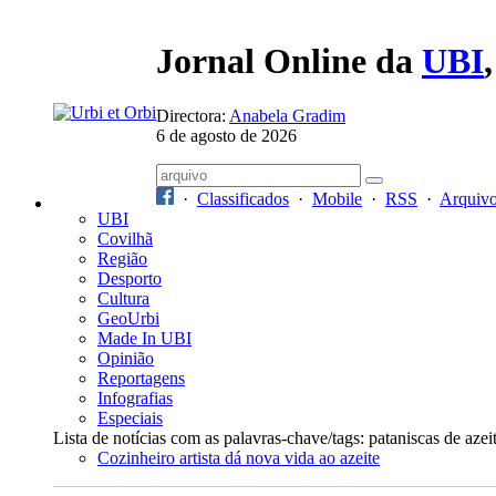
Jornal Online da
UBI
Directora:
Anabela Gradim
6 de agosto de 2026
·
Classificados
·
Mobile
·
RSS
·
Arquiv
UBI
Covilhã
Região
Desporto
Cultura
GeoUrbi
Made In UBI
Opinião
Reportagens
Infografias
Especiais
Lista de notícias com as palavras-chave/tags: pataniscas de azei
Cozinheiro artista dá nova vida ao azeite