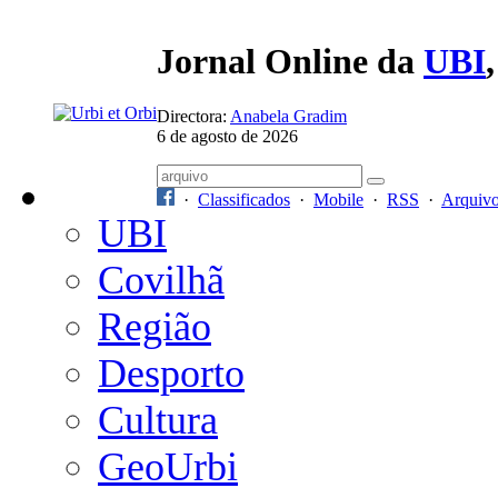
Jornal Online da
UBI
Directora:
Anabela Gradim
6 de agosto de 2026
·
Classificados
·
Mobile
·
RSS
·
Arquiv
UBI
Covilhã
Região
Desporto
Cultura
GeoUrbi