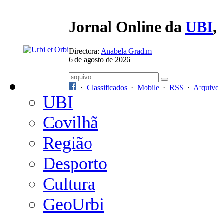
Jornal Online da
UBI
Directora:
Anabela Gradim
6 de agosto de 2026
·
Classificados
·
Mobile
·
RSS
·
Arquiv
UBI
Covilhã
Região
Desporto
Cultura
GeoUrbi