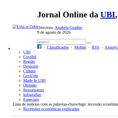
Jornal Online da
UBI
Directora:
Anabela Gradim
9 de agosto de 2026
·
Classificados
·
Mobile
·
RSS
·
Arquiv
UBI
Covilhã
Região
Desporto
Cultura
GeoUrbi
Made In UBI
Opinião
Reportagens
Infografias
Especiais
Lista de notícias com as palavras-chave/tags: recessão económi
Recessões económicas explicadas