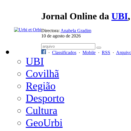
Jornal Online da
UBI
Directora:
Anabela Gradim
10 de agosto de 2026
·
Classificados
·
Mobile
·
RSS
·
Arquiv
UBI
Covilhã
Região
Desporto
Cultura
GeoUrbi