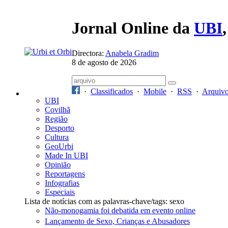
Jornal Online da
UBI
Directora:
Anabela Gradim
8 de agosto de 2026
·
Classificados
·
Mobile
·
RSS
·
Arquiv
UBI
Covilhã
Região
Desporto
Cultura
GeoUrbi
Made In UBI
Opinião
Reportagens
Infografias
Especiais
Lista de notícias com as palavras-chave/tags: sexo
Não-monogamia foi debatida em evento online
Lançamento de Sexo, Crianças e Abusadores