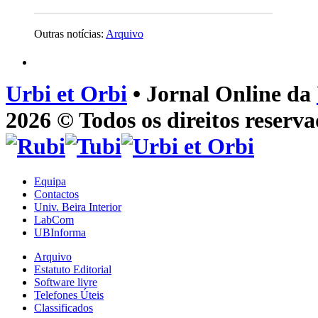
Outras notícias:
Arquivo
Urbi et Orbi
• Jornal Online da
2026 © Todos os direitos reserva
Equipa
Contactos
Univ. Beira Interior
LabCom
UBInforma
Arquivo
Estatuto Editorial
Software livre
Telefones Úteis
Classificados