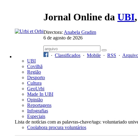
Jornal Online da
UBI
Directora:
Anabela Gradim
6 de agosto de 2026
·
Classificados
·
Mobile
·
RSS
·
Arquiv
UBI
Covilhã
Região
Desporto
Cultura
GeoUrbi
Made In UBI
Opinião
Reportagens
Infografias
Especiais
Lista de notícias com as palavras-chave/tags: voluntariado unive
Coolabora procura voluntários