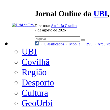
Jornal Online da
UBI
Directora:
Anabela Gradim
7 de agosto de 2026
·
Classificados
·
Mobile
·
RSS
·
Arquiv
UBI
Covilhã
Região
Desporto
Cultura
GeoUrbi