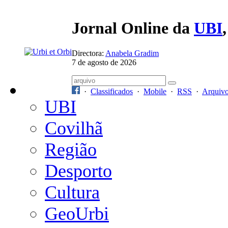
Jornal Online da
UBI
Directora:
Anabela Gradim
7 de agosto de 2026
·
Classificados
·
Mobile
·
RSS
·
Arquiv
UBI
Covilhã
Região
Desporto
Cultura
GeoUrbi