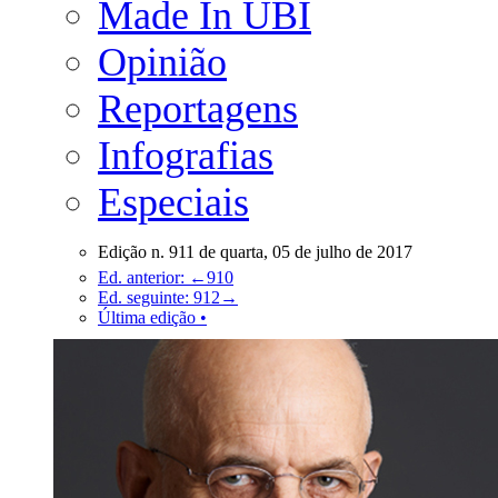
Made In UBI
Opinião
Reportagens
Infografias
Especiais
Edição n. 911 de quarta, 05 de julho de 2017
Ed. anterior: ←910
Ed. seguinte: 912→
Última edição •