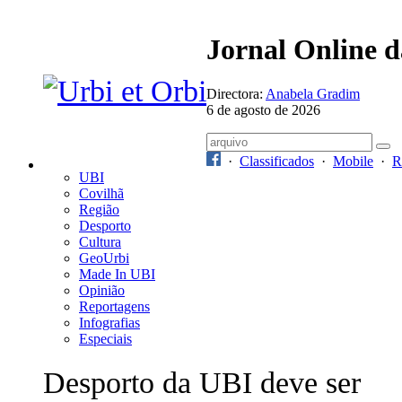
Jornal Online 
Directora:
Anabela Gradim
6 de agosto de 2026
·
Classificados
·
Mobile
·
R
UBI
Covilhã
Região
Desporto
Cultura
GeoUrbi
Made In UBI
Opinião
Reportagens
Infografias
Especiais
Desporto da UBI deve ser