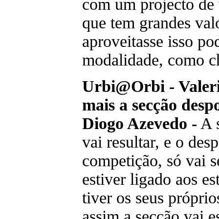
com um projecto de 
que tem grandes valo
aproveitasse isso po
modalidade, como ch
Urbi@Orbi - Valeri
mais a secção desp
Diogo Azevedo -
A s
vai resultar, e o des
competição, só vai s
estiver ligado aos e
tiver os seus próprio
assim a secção vai e