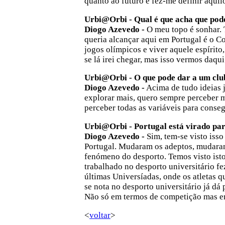
quanto ao futuro e fez-me definir aquil
Urbi@Orbi - Qual é que acha que pode
Diogo Azevedo -
O meu topo é sonhar. 
queria alcançar aqui em Portugal é o 
jogos olímpicos e viver aquele espírit
se lá irei chegar, mas isso vermos daqui
Urbi@Orbi - O que pode dar a um club
Diogo Azevedo -
Acima de tudo ideias 
explorar mais, quero sempre perceber 
perceber todas as variáveis para conseg
Urbi@Orbi - Portugal está virado par
Diogo Azevedo -
Sim, tem-se visto iss
Portugal. Mudaram os adeptos, mudaram 
fenómeno do desporto. Temos visto isto
trabalhado no desporto universitário f
últimas Universíadas, onde os atletas qu
se nota no desporto universitário já dá
Não só em termos de competição mas em
<
voltar
>