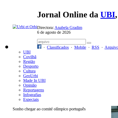
Jornal Online da
UBI
Directora:
Anabela Gradim
6 de agosto de 2026
·
Classificados
·
Mobile
·
RSS
·
Arquiv
UBI
Covilhã
Região
Desporto
Cultura
GeoUrbi
Made In UBI
Opinião
Reportagens
Infografias
Especiais
Sonho chegar ao comité olímpico português