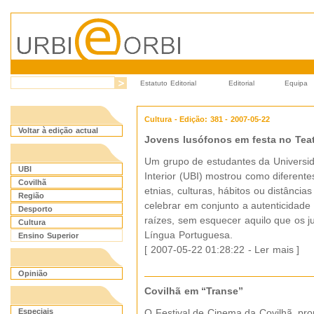
Estatuto Editorial
Editorial
Equipa
Cultura - Edição: 381 - 2007-05-22
Voltar à edição actual
Jovens lusófonos em festa no Teat
Um grupo de estudantes da Universid
UBI
Interior (UBI) mostrou como diferente
Covilhã
etnias, culturas, hábitos ou distânci
Região
celebrar em conjunto a autenticidade
Desporto
raízes, sem esquecer aquilo que os j
Cultura
Língua Portuguesa.
Ensino Superior
[ 2007-05-22 01:28:22 -
Ler mais
]
Opinião
Covilhã em “Transe”
Especiais
O Festival de Cinema da Covilhã, pr