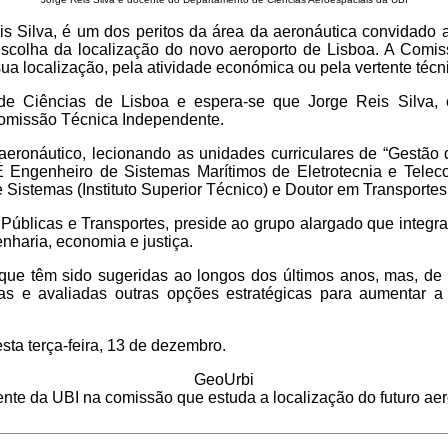
Reis Silva, é um dos peritos da área da aeronáutica convidad
 escolha da localização do novo aeroporto de Lisboa. A Com
sua localização, pela atividade económica ou pela vertente técni
de Ciências de Lisboa e espera-se que Jorge Reis Silva,
Comissão Técnica Independente.
 aeronáutico, lecionando as unidades curriculares de “Gestão
É Engenheiro de Sistemas Marítimos de Eletrotecnia e Telec
 Sistemas (Instituto Superior Técnico) e Doutor em Transportes
Públicas e Transportes, preside ao grupo alargado que integra
nharia, economia e justiça.
 que têm sido sugeridas ao longos dos últimos anos, mas, de
das e avaliadas outras opções estratégicas para aumentar a
a terça-feira, 13 de dezembro.
GeoUrbi