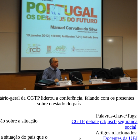
tário-geral da CGTP liderou a conferência, falando com os presentes
sobre o estado do país.
Palavras-chave/Tags:
ão sobre a situação
CGTP
debate
rcb
uscb
segurança
social
Artigos relacionados:
 a situação do país que o
Docentes da UBI