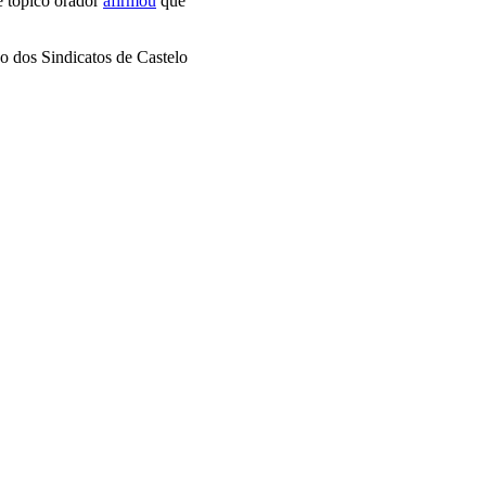
te tópico orador
afirmou
que
ão dos Sindicatos de Castelo