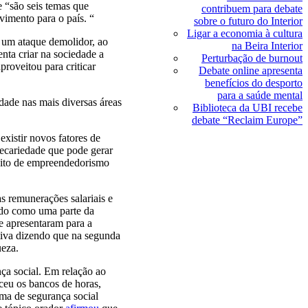
 “são seis temas que
contribuem para debate
vimento para o país. “
sobre o futuro do Interior
Ligar a economia à cultura
a um ataque demolidor, ao
na Beira Interior
nta criar na sociedade a
Perturbação de burnout
roveitou para criticar
Debate online apresenta
benefícios do desporto
para a saúde mental
dade nas mais diversas áreas
Biblioteca da UBI recebe
debate “Reclaim Europe”
existir novos fatores de
recariedade que pode gerar
eito de empreendedorismo
as remunerações salariais e
ocado como uma parte da
e apresentaram para a
etiva dizendo que na segunda
ueza.
ça social. Em relação ao
eu os bancos de horas,
ema de segurança social