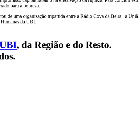
ompromisso capital/trabalho na efectivação da riqueza. Para concluir es
rado para a pobreza.
sultou de uma organização tripartida entre a Rádio Cova da Beira, a Uni
 e Humanas da UBI.
UBI
, da Região e do Resto.
dos.