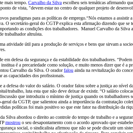
nte mais tempo.
Carvalho da Silva
escolheu seis temáticas afirmando que
onto de vista, "devem estar no centro de qualquer projeto de desenvol
novos paradigmas para as políticas de emprego.“Nós estamos a assistir 
va. O secretário-geral do CGTP explica esta afirmação dizendo que se te
 importando as condições dos trabalhadores. Manuel Carvalho da Silva ap
e trabalhador altruísta.
ma atividade útil para a produção de serviços e bens que sirvam a socie
es.
de em defesa da segurança e da estabilidade dos trabalhadores. “Podem 
e institua é a precariedade como solução, e muito menos dizer que é a p
ientou Carvalho da Silva. O orador
falou
ainda na revitalização do conc
r as capacidades dos profissionais.
 a defesa do valor do salário. O orador falou sobre a justiça ao nível d
pital/trabalho, luta esta que não deve deixar de existir. “O salário col
iscussão que introduziu o mínimo de justiça quando os trabalhadores s
io-geral da CGTP, que salientou ainda a importância da contratação col
s políticas foi mais positivo so que este fator na distribuição da riq
a Silva abordou o direito ao controle do tempo de trabalho e a seguran
GTP
mostrou
o seu desapontamento com o acordo aprovado que estabelec
urança social, o sindicalista afirmou que não se pode discutir um sist