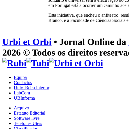
solidário e universal sem a efectivação do c
em Portugal está a ocorrer um caminho acele
Esta iniciativa, que encheu o anfiteatro, re
Branco, e a Faculdade de Ciências Sociais
Urbi et Orbi
• Jornal Online da
2026 © Todos os direitos reserva
Equipa
Contactos
Univ. Beira Interior
LabCom
UBInforma
Arquivo
Estatuto Editorial
Software livre
Telefones Úteis
Classificados