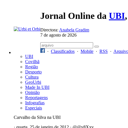
Jornal Online da
UBI
Directora:
Anabela Gradim
7 de agosto de 2026
·
Classificados
·
Mobile
·
RSS
·
Arquiv
UBI
Covilhã
Região
Desporto
Cultura
GeoUrbi
Made In UBI
Opinião
Reportagens
Infografias
Especiais
Carvalho da Silva na UBI
· quarta, 25 de janeiro de 2012 · @@y8Xxv