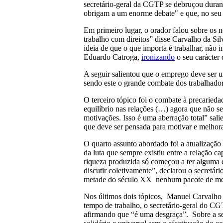
secretário-geral da CGTP se debruçou dura
obrigam a um enorme debate" e que, no seu p
Em primeiro lugar, o orador falou sobre os 
trabalho com direitos” disse Carvalho da Sil
ideia de que o que importa é trabalhar, não
Eduardo Catroga,
ironizando
o seu carácter d
A seguir salientou que o emprego deve ser u
sendo este o grande combate dos trabalhador
O terceiro tópico foi o combate à precarieda
equilíbrio nas relações (…) agora que não s
motivações. Isso é uma aberração total” sal
que deve ser pensada para motivar e melhora
O quarto assunto abordado foi a atualização e
da luta que sempre existiu entre a relação ca
riqueza produzida só começou a ter alguma d
discutir coletivamente”, declarou o secretár
metade do século XX nenhum pacote de medida
Nos últimos dois tópicos, Manuel Carvalho d
tempo de trabalho, o secretário-geral do C
afirmando que “é uma desgraça”. Sobre a seg