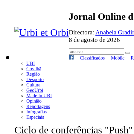
Jornal Online 
Directora:
Anabela Grad
8 de agosto de 2026
·
Classificados
·
Mobile
·
R
UBI
Covilhã
Região
Desporto
Cultura
GeoUrbi
Made In UBI
Opinião
Reportagens
Infografias
Especiais
Ciclo de conferências "Push"