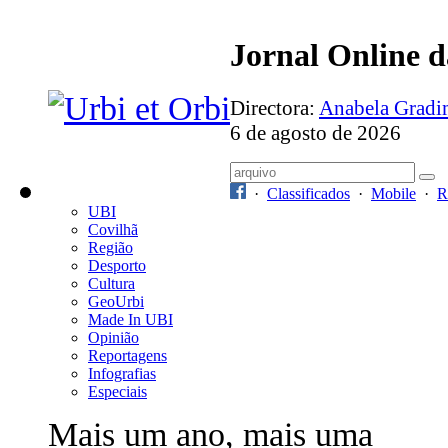
Jornal Online 
Directora:
Anabela Grad
6 de agosto de 2026
·
Classificados
·
Mobile
·
R
UBI
Covilhã
Região
Desporto
Cultura
GeoUrbi
Made In UBI
Opinião
Reportagens
Infografias
Especiais
Mais um ano, mais uma