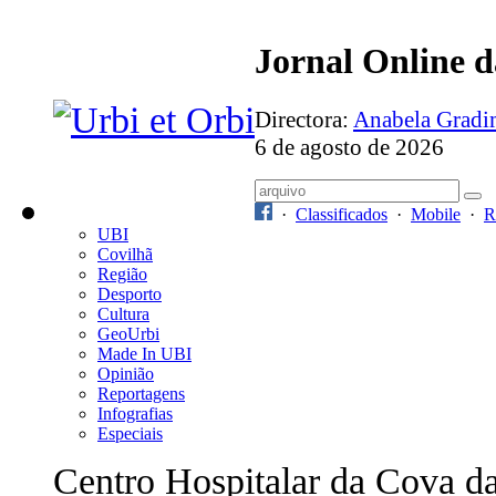
Jornal Online 
Directora:
Anabela Grad
6 de agosto de 2026
·
Classificados
·
Mobile
·
R
UBI
Covilhã
Região
Desporto
Cultura
GeoUrbi
Made In UBI
Opinião
Reportagens
Infografias
Especiais
Centro Hospitalar da Cova d