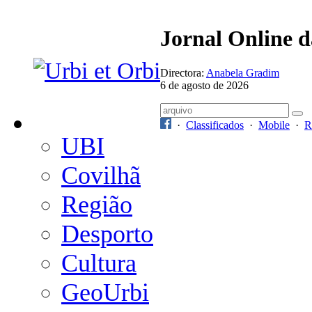
Jornal Online 
Directora:
Anabela Gradim
6 de agosto de 2026
·
Classificados
·
Mobile
·
R
UBI
Covilhã
Região
Desporto
Cultura
GeoUrbi