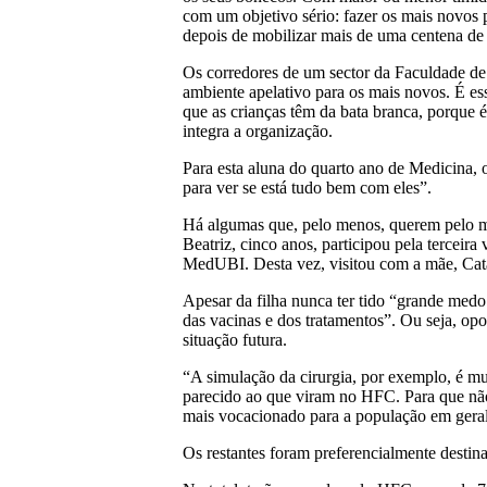
com um objetivo sério: fazer os mais novos
depois de mobilizar mais de uma centena de
Os corredores de um sector da Faculdade de
ambiente apelativo para os mais novos. É ess
que as crianças têm da bata branca, porque é
integra a organização.
Para esta aluna do quarto ano de Medicina, o
para ver se está tudo bem com eles”.
Há algumas que, pelo menos, querem pelo me
Beatriz, cinco anos, participou pela terceira
MedUBI. Desta vez, visitou com a mãe, Ca
Apesar da filha nunca ter tido “grande med
das vacinas e dos tratamentos”. Ou seja, op
situação futura.
“A simulação da cirurgia, por exemplo, é mui
parecido ao que viram no HFC. Para que nã
mais vocacionado para a população em geral
Os restantes foram preferencialmente destina