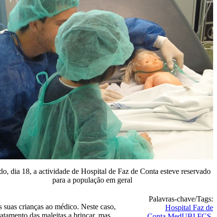
o, dia 18, a actividade de Hospital de Faz de Conta esteve reservado
para a população em geral
Palavras-chave/Tags:
 suas crianças ao médico. Neste caso,
Hospital Faz de
atamento das maleitas a brincar, mas
Conta
MedUBI
FCS