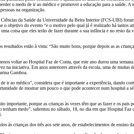
 perder o medo de ir ao médico e promover a educação para a saúde. A
 pessoas na organização.
 Ciências da Saúde da Universidade da Beira Interior (FCS-UBI) foram 
e o objetivo do evento “e o motivo pelo qual já é realizado há tantos a
 uma coisa que eles terão de fazer durante a sua infância e no resto da
s resultados estão à vista: “São muito bons, porque depois as as crian
nos voltar ao Hospital Faz de Conta, que este ano durou uma semana e
 vez na iniciativa. Em anos anteriores através da escola, uma de muitas 
tarina Gamboa.
o de ir ao médico”, considera que é importante a experiência, dando c
ortunidade de mostrar um pouco o que pode acontecer num hospital a sér
to importante, porque as crianças às vezes têm que as fazer e os pais 
o tenham medo”, salientou no sábado, 18, no dia em que Hospital Faz
.
dos às crianças dos três aos sete anos, de estabelecimentos de ensino da