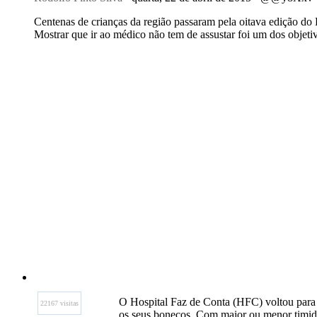
Centenas de crianças da região passaram pela oitava edição d
Mostrar que ir ao médico não tem de assustar foi um dos objeti
O Hospital Faz de Conta (HFC) voltou para a
22167 visitas
os seus bonecos. Com maior ou menor timidez