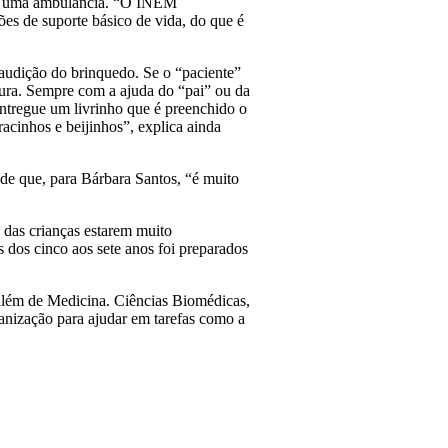
ona uma ambulância. “O INEM
ões de suporte básico de vida, do que é
 audição do brinquedo. Se o “paciente”
dura. Sempre com a ajuda do “pai” ou da
entregue um livrinho que é preenchido o
racinhos e beijinhos”, explica ainda
e que, para Bárbara Santos, “é muito
o das crianças estarem muito
 dos cinco aos sete anos foi preparados
 além de Medicina. Ciências Biomédicas,
anização para ajudar em tarefas como a