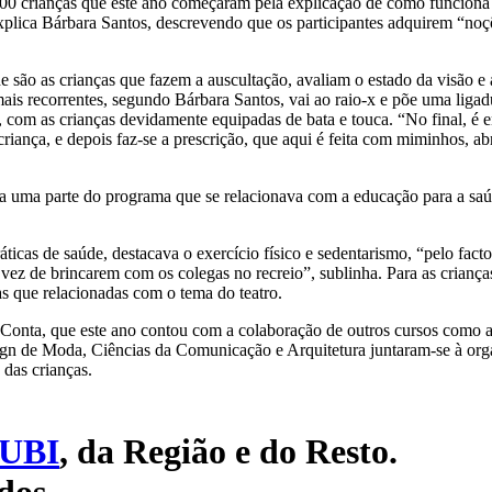
 700 crianças que este ano começaram pela explicação de como funci
 explica Bárbara Santos, descrevendo que os participantes adquirem “noç
.
são as crianças que fazem a auscultação, avaliam o estado da visão e
ais recorrentes, segundo Bárbara Santos, vai ao raio-x e põe uma liga
 com as crianças devidamente equipadas de bata e touca. “No final, é 
riança, e depois faz-se a prescrição, que aqui é feita com miminhos, ab
 uma parte do programa que se relacionava com a educação para a saúd
áticas de saúde, destacava o exercício físico e sedentarismo, “pelo fact
vez de brincarem com os colegas no recreio”, sublinha. Para as crianças
s que relacionadas com o tema do teatro.
e Conta, que este ano contou com a colaboração de outros cursos como
ign de Moda, Ciências da Comunicação e Arquitetura juntaram-se à org
 das crianças.
UBI
, da Região e do Resto.