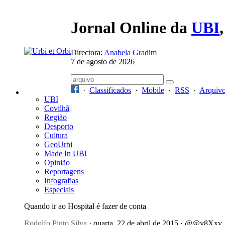
Jornal Online da
UBI
Directora:
Anabela Gradim
7 de agosto de 2026
·
Classificados
·
Mobile
·
RSS
·
Arquiv
UBI
Covilhã
Região
Desporto
Cultura
GeoUrbi
Made In UBI
Opinião
Reportagens
Infografias
Especiais
Quando ir ao Hospital é fazer de conta
Rodolfo Pinto Silva
· quarta, 22 de abril de 2015 · @@y8Xxv