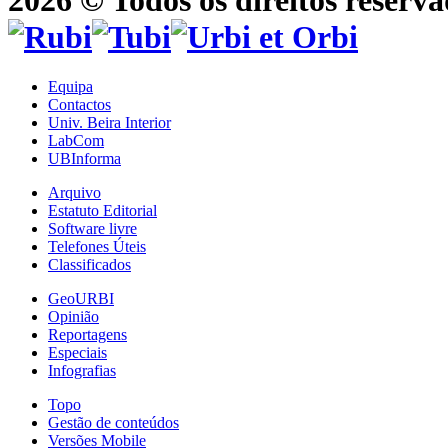
2026 © Todos os direitos reserva
Equipa
Contactos
Univ. Beira Interior
LabCom
UBInforma
Arquivo
Estatuto Editorial
Software livre
Telefones Úteis
Classificados
GeoURBI
Opinião
Reportagens
Especiais
Infografias
Topo
Gestão de conteúdos
Versões Mobile