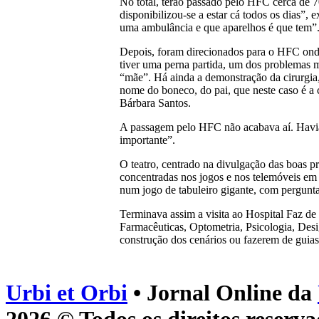
No total, terão passado pelo HFC cerca de
disponibilizou-se a estar cá todos os dias”,
uma ambulância e que aparelhos é que tem”
Depois, foram direcionados para o HFC onde 
tiver uma perna partida, um dos problemas m
“mãe”. Há ainda a demonstração da cirurgia,
nome do boneco, do pai, que neste caso é a c
Bárbara Santos.
A passagem pelo HFC não acabava aí. Havia
importante”.
O teatro, centrado na divulgação das boas pr
concentradas nos jogos e nos telemóveis em 
num jogo de tabuleiro gigante, com pergunta
Terminava assim a visita ao Hospital Faz d
Farmacêuticas, Optometria, Psicologia, Des
construção dos cenários ou fazerem de guias
Urbi et Orbi
• Jornal Online da