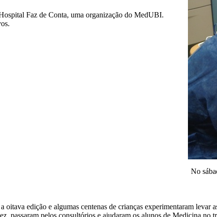
o Hospital Faz de Conta, uma organização do MedUBI.
vos.
No sábad
 oitava edição e algumas centenas de crianças experimentaram levar as
, passaram pelos consultórios e ajudaram os alunos de Medicina no tr