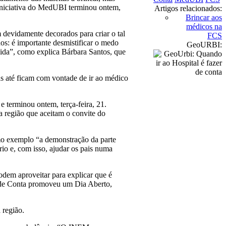
 iniciativa do MedUBI terminou ontem,
Artigos relacionados:
Brincar aos
médicos na
devidamente decorados para criar o tal
FCS
nos: é importante desmistificar o medo
GeoURBI:
 vida”, como explica Bárbara Santos, que
ças até ficam com vontade de ir ao médico
 terminou ontem, terça-feira, 21.
da região que aceitam o convite do
omo exemplo “a demonstração da parte
io e, com isso, ajudar os pais numa
podem aproveitar para explicar que é
 de Conta promoveu um Dia Aberto,
 região.