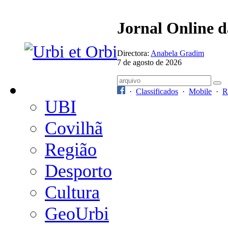
Jornal Online 
Directora:
Anabela Gradim
7 de agosto de 2026
·
Classificados
·
Mobile
·
R
UBI
Covilhã
Região
Desporto
Cultura
GeoUrbi