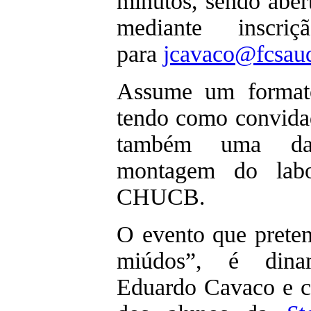
minutos, sendo aber
mediante inscri
para
jcavaco@fcsaud
Assume um formato 
tendo como convidad
também uma das
montagem do lab
CHUCB.
O evento que preten
miúdos”, é dina
Eduardo Cavaco e c