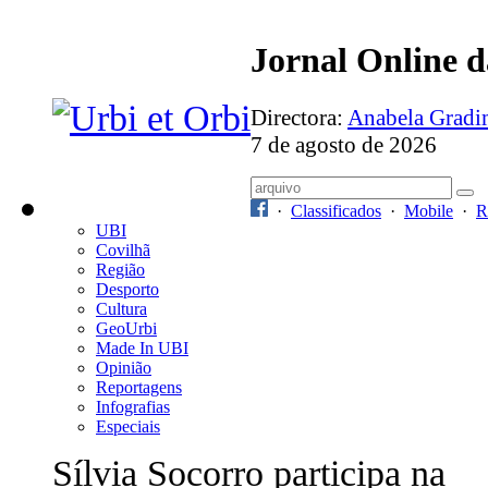
Jornal Online 
Directora:
Anabela Grad
7 de agosto de 2026
·
Classificados
·
Mobile
·
R
UBI
Covilhã
Região
Desporto
Cultura
GeoUrbi
Made In UBI
Opinião
Reportagens
Infografias
Especiais
Sílvia Socorro participa na