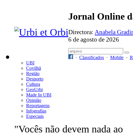
Jornal Online 
Directora:
Anabela Grad
6 de agosto de 2026
·
Classificados
·
Mobile
·
R
UBI
Covilhã
Região
Desporto
Cultura
GeoUrbi
Made In UBI
Opinião
Reportagens
Infografias
Especiais
"Vocês não devem nada ao