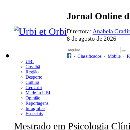
Jornal Online 
Directora:
Anabela Grad
8 de agosto de 2026
·
Classificados
·
Mobile
·
R
UBI
Covilhã
Região
Desporto
Cultura
GeoUrbi
Made In UBI
Opinião
Reportagens
Infografias
Especiais
Mestrado em Psicologia Clín