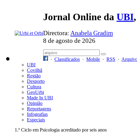
Jornal Online da
UBI
Directora:
Anabela Gradim
8 de agosto de 2026
·
Classificados
·
Mobile
·
RSS
·
Arquiv
UBI
Covilhã
Região
Desporto
Cultura
GeoUrbi
Made In UBI
Opinião
Reportagens
Infografias
Especiais
1.º Ciclo em Psicologia acreditado por seis anos