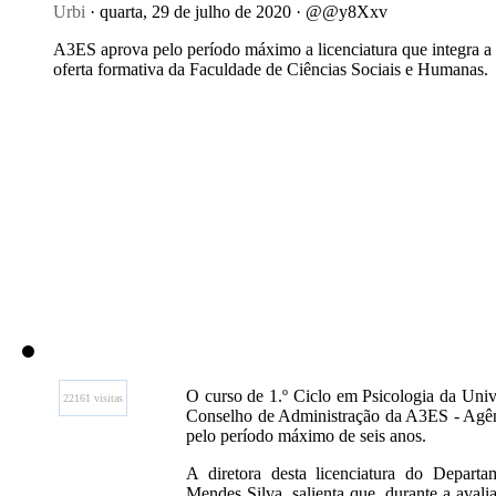
Urbi
· quarta, 29 de julho de 2020 · @@y8Xxv
A3ES aprova pelo período máximo a licenciatura que integra a
oferta formativa da Faculdade de Ciências Sociais e Humanas.
O curso de 1.º Ciclo em Psicologia da Unive
22161 visitas
Conselho de Administração da A3ES - Agên
pelo período máximo de seis anos.
A diretora desta licenciatura do Depart
Mendes Silva, salienta que, durante a aval