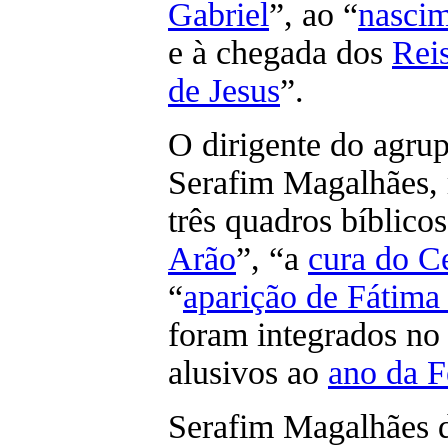
Gabriel
”, ao “
nascim
e à chegada dos
Rei
de Jesus
”.
O dirigente do agru
Serafim Magalhães, r
três quadros bíblico
Arão
”, “a
cura do C
“
aparição de Fátima
foram integrados no
alusivos ao
ano da F
Serafim Magalhães d