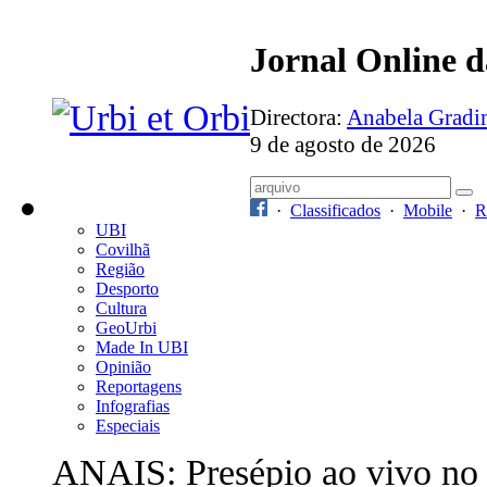
Jornal Online 
Directora:
Anabela Grad
9 de agosto de 2026
·
Classificados
·
Mobile
·
R
UBI
Covilhã
Região
Desporto
Cultura
GeoUrbi
Made In UBI
Opinião
Reportagens
Infografias
Especiais
ANAIS: Presépio ao vivo no