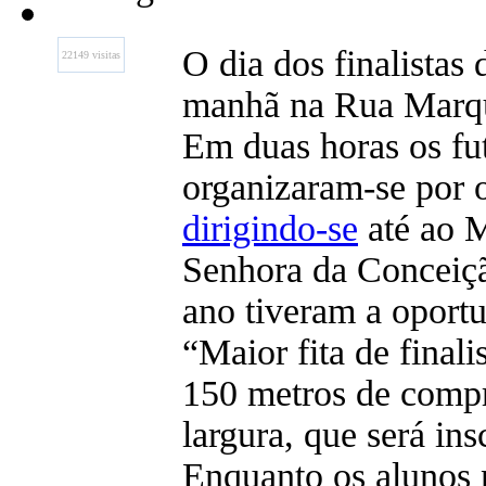
O dia dos finalista
22149 visitas
manhã na Rua Marqu
Em duas horas os fut
organizaram-se por 
dirigindo-se
até ao 
Senhora da Conceição
ano tiveram a oport
“Maior fita de final
150 metros de compr
largura, que será ins
Enquanto os alunos