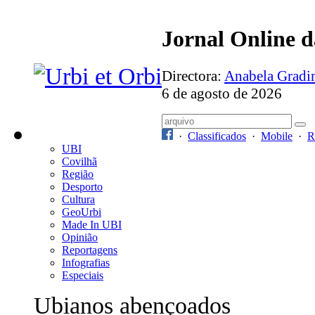
Jornal Online 
Directora:
Anabela Grad
6 de agosto de 2026
·
Classificados
·
Mobile
·
R
UBI
Covilhã
Região
Desporto
Cultura
GeoUrbi
Made In UBI
Opinião
Reportagens
Infografias
Especiais
Ubianos abençoados