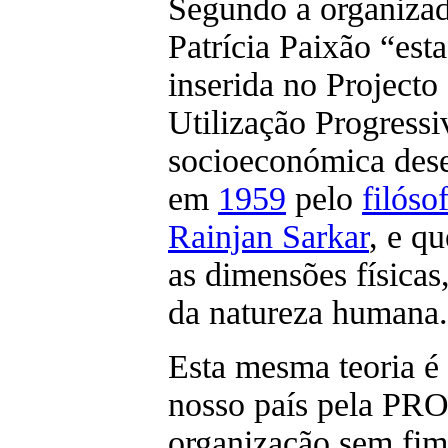
Segundo a organizad
Patrícia Paixão “est
inserida no Project
Utilização Progressi
socioeconómica des
em
1959
pelo
filóso
Rainjan Sarkar
, e qu
as dimensões físicas,
da natureza humana
Esta mesma teoria é
nosso país pela PR
organização sem fim