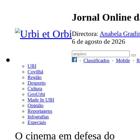
Jornal Online 
Directora:
Anabela Grad
6 de agosto de 2026
·
Classificados
·
Mobile
·
R
UBI
Covilhã
Região
Desporto
Cultura
GeoUrbi
Made In UBI
Opinião
Reportagens
Infografias
Especiais
O cinema em defesa do