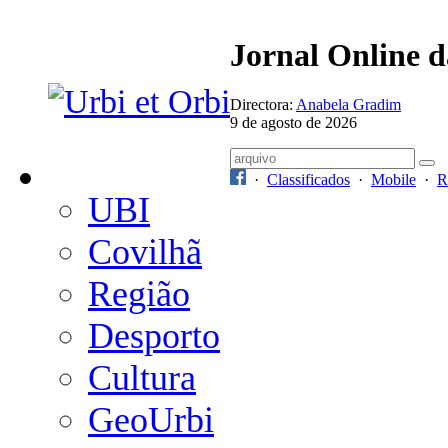
Jornal Online 
Directora:
Anabela Gradim
9 de agosto de 2026
·
Classificados
·
Mobile
·
R
UBI
Covilhã
Região
Desporto
Cultura
GeoUrbi