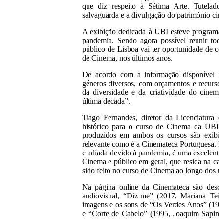
que diz respeito à Sétima Arte. Tutelad
salvaguarda e a divulgação do património ci
A exibição dedicada à UBI esteve programa
pandemia. Sendo agora possível reunir tod
público de Lisboa vai ter oportunidade de 
de Cinema, nos últimos anos.
De acordo com a informação disponível n
géneros diversos, com orçamentos e recurso
da diversidade e da criatividade do cine
última década”.
Tiago Fernandes, diretor da Licenciatur
histórico para o curso de Cinema da UBI,
produzidos em ambos os cursos são exibid
relevante como é a Cinemateca Portuguesa. N
e adiada devido à pandemia, é uma excelent
Cinema e público em geral, que resida na c
sido feito no curso de Cinema ao longo dos 
Na página online da Cinemateca são descr
audiovisual, “Diz-me” (2017, Mariana Teix
imagens e os sons de “Os Verdes Anos” (1
e “Corte de Cabelo” (1995, Joaquim Sapinh