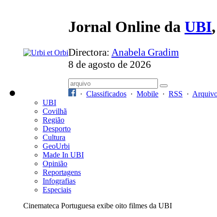
Jornal Online da
UBI
Directora:
Anabela Gradim
8 de agosto de 2026
·
Classificados
·
Mobile
·
RSS
·
Arquiv
UBI
Covilhã
Região
Desporto
Cultura
GeoUrbi
Made In UBI
Opinião
Reportagens
Infografias
Especiais
Cinemateca Portuguesa exibe oito filmes da UBI