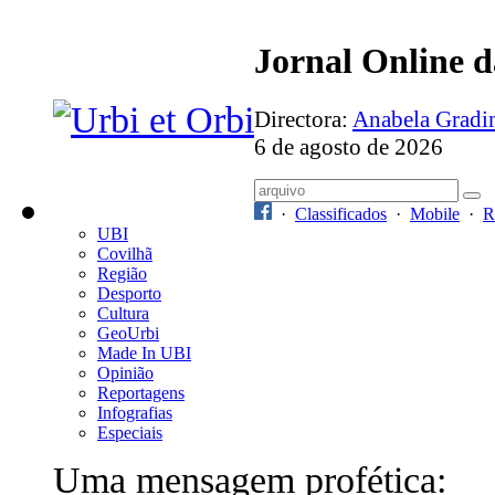
Jornal Online 
Directora:
Anabela Grad
6 de agosto de 2026
·
Classificados
·
Mobile
·
R
UBI
Covilhã
Região
Desporto
Cultura
GeoUrbi
Made In UBI
Opinião
Reportagens
Infografias
Especiais
Uma mensagem profética: