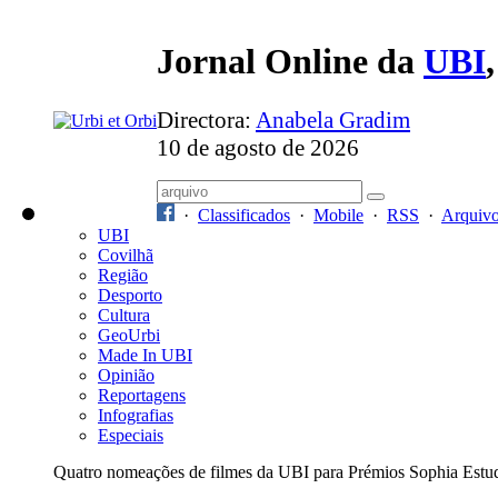
Jornal Online da
UBI
Directora:
Anabela Gradim
10 de agosto de 2026
·
Classificados
·
Mobile
·
RSS
·
Arquiv
UBI
Covilhã
Região
Desporto
Cultura
GeoUrbi
Made In UBI
Opinião
Reportagens
Infografias
Especiais
Quatro nomeações de filmes da UBI para Prémios Sophia Estu