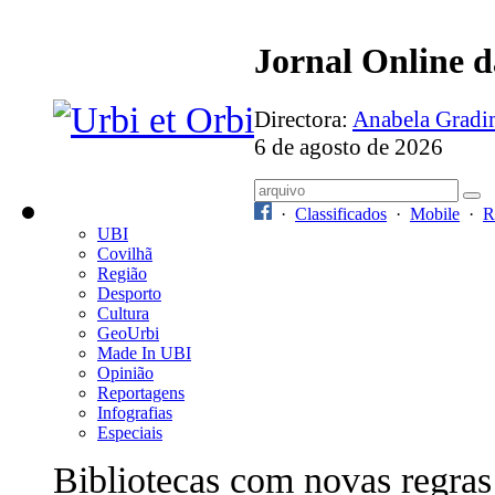
Jornal Online 
Directora:
Anabela Grad
6 de agosto de 2026
·
Classificados
·
Mobile
·
R
UBI
Covilhã
Região
Desporto
Cultura
GeoUrbi
Made In UBI
Opinião
Reportagens
Infografias
Especiais
Bibliotecas com novas regras