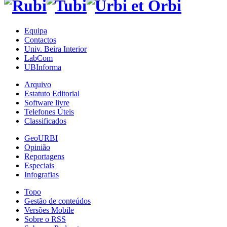
Equipa
Contactos
Univ. Beira Interior
LabCom
UBInforma
Arquivo
Estatuto Editorial
Software livre
Telefones Úteis
Classificados
GeoURBI
Opinião
Reportagens
Especiais
Infografias
Topo
Gestão de conteúdos
Versões Mobile
Sobre o RSS