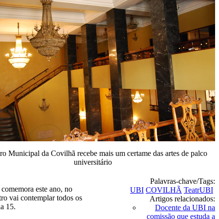
ro Municipal da Covilhã recebe mais um certame das artes de palco
universitário
Palavras-chave/Tags:
or comemora este ano, no
UBI
COVILHÃ
TeatrUBI
ro vai contemplar todos os
Artigos relacionados:
a 15.
Docente da UBI na
comissão que estuda a