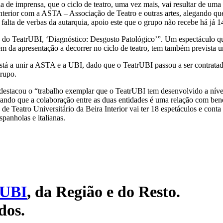
ia de imprensa, que o ciclo de teatro, uma vez mais, vai resultar de u
terior com a ASTA – Associação de Teatro e outras artes, alegando que
à falta de verbas da autarquia, apoio este que o grupo não recebe há já 1
o do TeatrUBI, ‘Diagnóstico: Desgosto Patológico’”. Um espectáculo que
lém da apresentação a decorrer no ciclo de teatro, tem também prevista
está a unir a ASTA e a UBI, dado que o TeatrUBI passou a ser contrata
grupo.
destacou o “trabalho exemplar que o TeatrUBI tem desenvolvido a níve
lçando que a colaboração entre as duas entidades é uma relação com bene
 Teatro Universitário da Beira Interior vai ter 18 espetáculos e conta
panholas e italianas.
UBI
, da Região e do Resto.
dos.