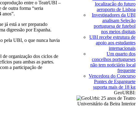
ma coprodução entre o TeatrUBI –
localização do futuro
 de outra forma “seria
aeroporto de Lisboa
4 anos”.
Investigadores da UBI
analisam Seleção
 já está a ser preparado
portuguesa de futebol
 uma digressão por Espanha.
nos meios digitais
UBI recebe estrutura de
do pela UBI, o que nunca havia
apoio aos estudantes
internacionais
Um quarto dos
l de organização dos ciclos de
concelhos portugueses
fícios para ambas as partes.
não tem noticiário local
 com a participação de
frequente
Vencedora do Concurso
Pontes de Esparguete
suporta mais de 18 kg
GeoURBI: