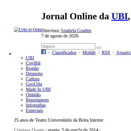
Jornal Online da
UBI
Directora:
Anabela Gradim
7 de agosto de 2026
·
Classificados
·
Mobile
·
RSS
·
Arquiv
UBI
Covilhã
Região
Desporto
Cultura
GeoUrbi
Made In UBI
Opinião
Reportagens
Infografias
Especiais
25 anos de Teatro Universitário da Beira Interior
Cristiana Duarte
· quarta, 5 de mar?o de 2014 ·