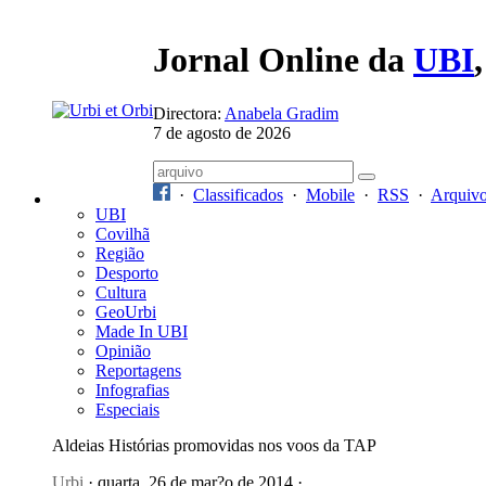
Jornal Online da
UBI
Directora:
Anabela Gradim
7 de agosto de 2026
·
Classificados
·
Mobile
·
RSS
·
Arquiv
UBI
Covilhã
Região
Desporto
Cultura
GeoUrbi
Made In UBI
Opinião
Reportagens
Infografias
Especiais
Aldeias Histórias promovidas nos voos da TAP
Urbi
· quarta, 26 de mar?o de 2014 ·