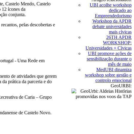
te, Castelo Mendo, Castelo
UBI acolhe workshop
 12 ícones da
dedicado ao
oção conjunta.
Empreendedorismo
Workshop da APDR
recantos, pelas descobertas e
debate universidades
mais cívicas
26TH APDR
WORKSHOP:
Universidades + Cívicas
UBI promove ações de
sensibilização durante o
 Portugal - Uma Rede em
mês de maio
MedUBI dinamiza
workshop sobre gestão e
mento de atividades que gerem
controlo emocional
 da prática da parceria e do
GeoURBI:
ecreativa de Caria – Grupo
undanense de Castelo Novo.