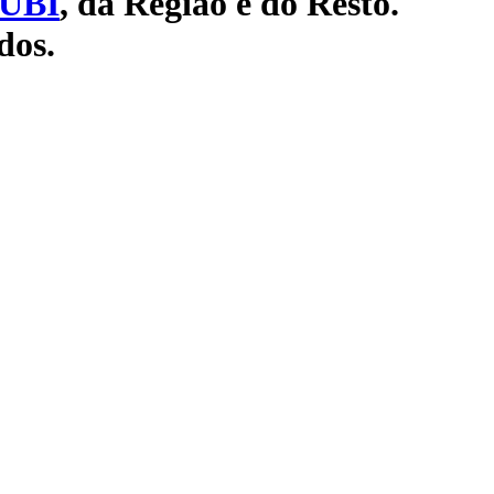
UBI
, da Região e do Resto.
dos.