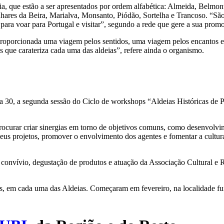
a, que estão a ser apresentados por ordem alfabética: Almeida, Belmon
hares da Beira, Marialva, Monsanto, Piódão, Sortelha e Trancoso. “São
ara voar para Portugal e visitar”, segundo a rede que gere a sua prom
proporcionada uma viagem pelos sentidos, uma viagem pelos encantos e 
os que carateriza cada uma das aldeias”, refere ainda o organismo.
a 30, a segunda sessão do Ciclo de workshops “Aldeias Históricas de
.
ocurar criar sinergias em torno de objetivos comuns, como desenvolvi
eus projetos, promover o envolvimento dos agentes e fomentar a cultura
onvívio, degustação de produtos e atuação da Associação Cultural e R
s, em cada uma das Aldeias. Começaram em fevereiro, na localidade f