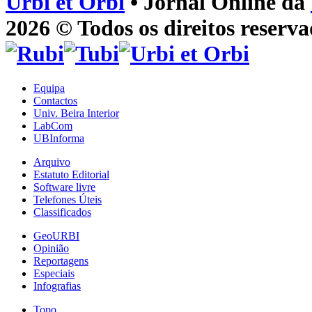
Urbi et Orbi
• Jornal Online da
2026 © Todos os direitos reserva
Equipa
Contactos
Univ. Beira Interior
LabCom
UBInforma
Arquivo
Estatuto Editorial
Software livre
Telefones Úteis
Classificados
GeoURBI
Opinião
Reportagens
Especiais
Infografias
Topo