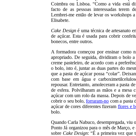
Coimbra ou Lisboa. “Como a vida está dif
facto de as pessoas interessadas terem d
Lembrei-me então de levar os workshops a 
Elisabete.
Cake Design
é uma técnica de artesanato e
de açúcar. Esta é usada para cobrir confeit
bonecos, entre outros.
A formadora começou por ensinar como ni
apropriado. De seguida, dividiram o bolo
creme pasteleiro, de acordo com a preferên
o bolo, isto é, juntar as duas partes do m
que a pasta de açúcar possa “colar”. Deixa
com base em água e carboximetilcelulo
repousar. Entretanto, amoleceram a pasta 
de esfera. Polvilharam as mãos e a mes
açúcar com um rolo da massa. Depois de ve
cobrir o seu bolo,
forraram-no
com a pasta d
açúcar de cores diferentes fizeram
flores e 
bolo.
Quando Carla Nabuco, desempregada, viu o
Ponto Já organizou para o mês de Março, e e
sobre
C
ake Design
: “É a primeira vez que 