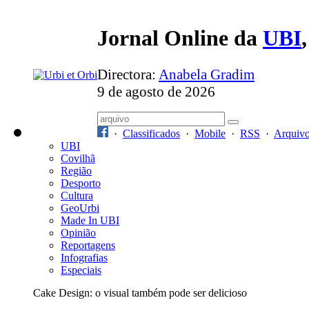
Jornal Online da
UBI
Directora:
Anabela Gradim
9 de agosto de 2026
·
Classificados
·
Mobile
·
RSS
·
Arquiv
UBI
Covilhã
Região
Desporto
Cultura
GeoUrbi
Made In UBI
Opinião
Reportagens
Infografias
Especiais
Cake Design: o visual também pode ser delicioso