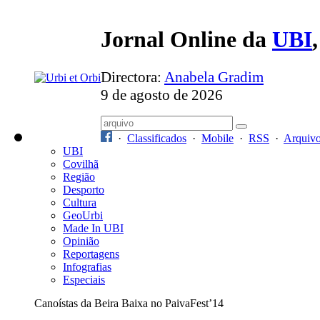
Jornal Online da
UBI
Directora:
Anabela Gradim
9 de agosto de 2026
·
Classificados
·
Mobile
·
RSS
·
Arquiv
UBI
Covilhã
Região
Desporto
Cultura
GeoUrbi
Made In UBI
Opinião
Reportagens
Infografias
Especiais
Canoístas da Beira Baixa no PaivaFest’14