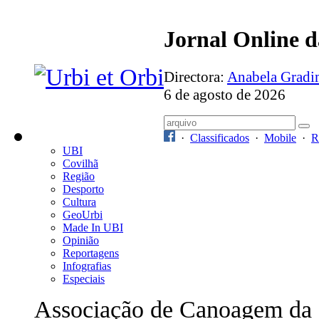
Jornal Online 
Directora:
Anabela Grad
6 de agosto de 2026
·
Classificados
·
Mobile
·
R
UBI
Covilhã
Região
Desporto
Cultura
GeoUrbi
Made In UBI
Opinião
Reportagens
Infografias
Especiais
Associação de Canoagem da