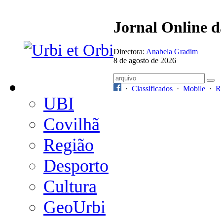
Jornal Online 
Directora:
Anabela Gradim
8 de agosto de 2026
·
Classificados
·
Mobile
·
R
UBI
Covilhã
Região
Desporto
Cultura
GeoUrbi