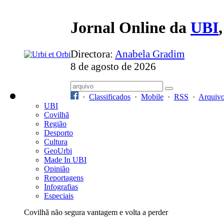
Jornal Online da
UBI
Directora:
Anabela Gradim
8 de agosto de 2026
·
Classificados
·
Mobile
·
RSS
·
Arquiv
UBI
Covilhã
Região
Desporto
Cultura
GeoUrbi
Made In UBI
Opinião
Reportagens
Infografias
Especiais
Covilhã não segura vantagem e volta a perder