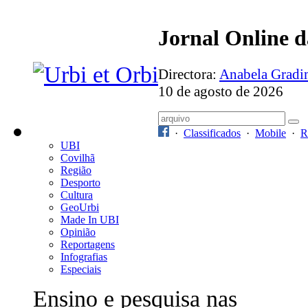
Jornal Online 
Directora:
Anabela Grad
10 de agosto de 2026
·
Classificados
·
Mobile
·
R
UBI
Covilhã
Região
Desporto
Cultura
GeoUrbi
Made In UBI
Opinião
Reportagens
Infografias
Especiais
Ensino e pesquisa nas