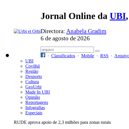
Jornal Online da
UBI
Directora:
Anabela Gradim
6 de agosto de 2026
·
Classificados
·
Mobile
·
RSS
·
Arquiv
UBI
Covilhã
Região
Desporto
Cultura
GeoUrbi
Made In UBI
Opinião
Reportagens
Infografias
Especiais
RUDE aprova apoio de 2,3 milhões para zonas rurais