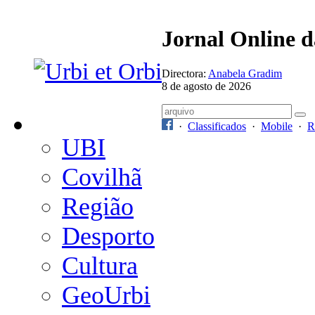
Jornal Online 
Directora:
Anabela Gradim
8 de agosto de 2026
·
Classificados
·
Mobile
·
R
UBI
Covilhã
Região
Desporto
Cultura
GeoUrbi