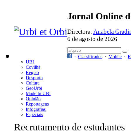
Jornal Online 
Directora:
Anabela Grad
6 de agosto de 2026
·
Classificados
·
Mobile
·
R
UBI
Covilhã
Região
Desporto
Cultura
GeoUrbi
Made In UBI
Opinião
Reportagens
Infografias
Especiais
Recrutamento de estudantes